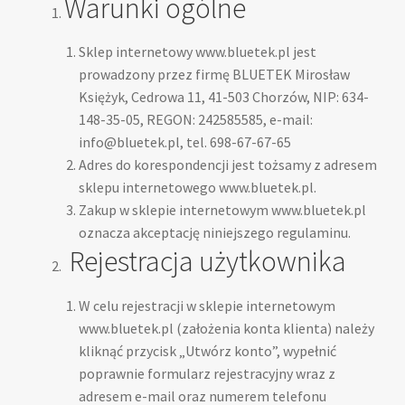
Warunki ogólne
Instalacja systemu RCP
Sklep internetowy www.bluetek.pl jest
Integracja z Enova Kadry
prowadzony przez firmę BLUETEK Mirosław
Księżyk, Cedrowa 11, 41-503 Chorzów, NIP: 634-
Integracja z innymi programami
148-35-05, REGON: 242585585, e-mail:
info@bluetek.pl, tel. 698-67-67-65
Adres do korespondencji jest tożsamy z adresem
Integracja z Sage Symfonia
sklepu internetowego www.bluetek.pl.
Zakup w sklepie internetowym www.bluetek.pl
Integracja z VENDO.ERP
oznacza akceptację niniejszego regulaminu.
Rejestracja użytkownika
Lista zmian programu Report do obsługi
rejestratorów Realand, ZKTeco, TimeLok
W celu rejestracji w sklepie internetowym
www.bluetek.pl (założenia konta klienta) należy
Najczęściej zadawane pytania
kliknąć przycisk „Utwórz konto”, wypełnić
poprawnie formularz rejestracyjny wraz z
Opis dostępnych licencji programu Report
adresem e-mail oraz numerem telefonu