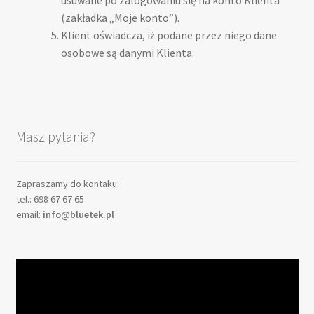
usuwane po zalogowaniu się na konto Klienta
(zakładka „Moje konto”).
Klient oświadcza, iż podane przez niego dane
osobowe są danymi Klienta.
Masz pytania?
Zapraszamy do kontaku:
tel.: 698 67 67 65
email:
info@bluetek.pl
Odtwarzacz
video