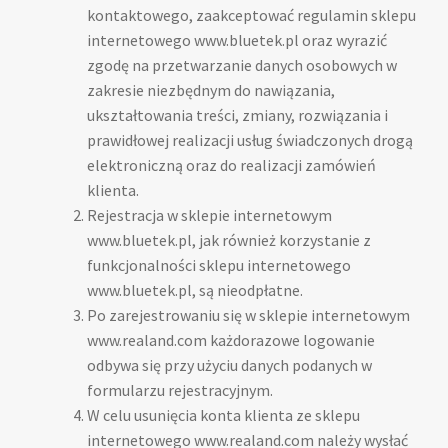
kontaktowego, zaakceptować regulamin sklepu
Wybór modelu rejestratora
internetowego www.bluetek.pl oraz wyrazić
zgodę na przetwarzanie danych osobowych w
Firma Bluetek
zakresie niezbędnym do nawiązania,
ukształtowania treści, zmiany, rozwiązania i
Informacja o przetwarzaniu danych osobowych –
prawidłowej realizacji usług świadczonych drogą
RODO
elektroniczną oraz do realizacji zamówień
klienta.
Serwis RCP
Rejestracja w sklepie internetowym
www.bluetek.pl, jak również korzystanie z
Kontakt
funkcjonalności sklepu internetowego
www.bluetek.pl, są nieodpłatne.
Po zarejestrowaniu się w sklepie internetowym
Koszyk
www.realand.com każdorazowe logowanie
odbywa się przy użyciu danych podanych w
Moje konto
formularzu rejestracyjnym.
W celu usunięcia konta klienta ze sklepu
Referencje
internetowego www.realand.com należy wysłać