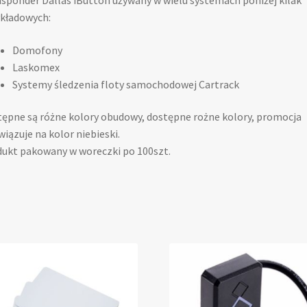
sponder Dallas iButton używany w wielu systemach poniżej kilak
kładowych:
Domofony
Laskomex
Systemy śledzenia floty samochodowej Cartrack
ępne są różne kolory obudowy, dostępne rożne kolory, promocja
iązuje na kolor niebieski.
ukt pakowany w woreczki po 100szt.