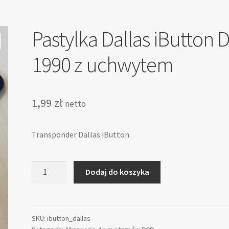
Pastylka Dallas iButton 
1990 z uchwytem
1,99
zł
netto
Transponder Dallas iButton.
ilość
Dodaj do koszyka
Pastylka
Dallas
iButton
DS
SKU:
ibutton_dallas