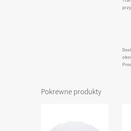
Tran
przy
Dost
obow
Prod
Pokrewne produkty