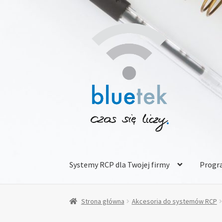
Przejdź
Przejdź
do
do
nawigacji
treści
Systemy RCP dla Twojej firmy
Progr
Strona główna
Dokumentacja
Firma Bluetek
Strona główna
Akcesoria do systemów RCP