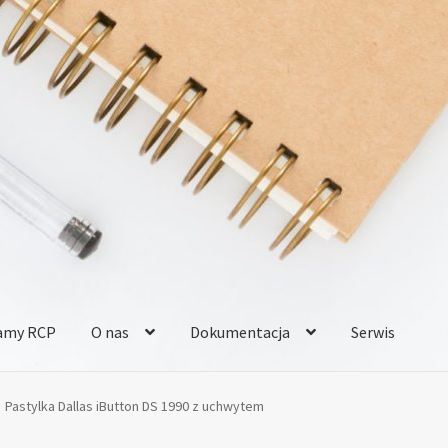
amy RCP
O nas
Dokumentacja
Serwis
Kontakt
Koszyk
Moje konto
Referencje
Regulamin sklepu
Zamówi
Pastylka Dallas iButton DS 1990 z uchwytem