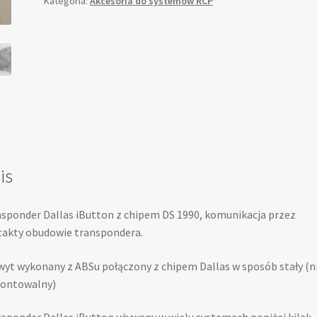
Kategoria:
Akcesoria do systemów RCP
1990
z
uchwytem
is
sponder Dallas iButton z chipem DS 1990, komunikacja przez
akty obudowie transpondera.
yt wykonany z ABSu połączony z chipem Dallas w sposób stały (n
ontowalny)