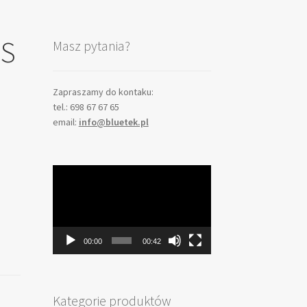
DS
Masz pytania?
Zapraszamy do kontaku:
tel.: 698 67 67 65
email:
info@bluetek.pl
Odtwarzacz
video
00:00
00:42
Kategorie produktów