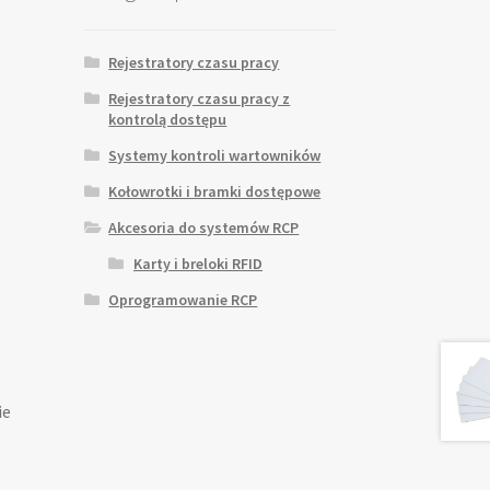
Rejestratory czasu pracy
Rejestratory czasu pracy z
kontrolą dostępu
Systemy kontroli wartowników
Kołowrotki i bramki dostępowe
Akcesoria do systemów RCP
Karty i breloki RFID
Oprogramowanie RCP
ie