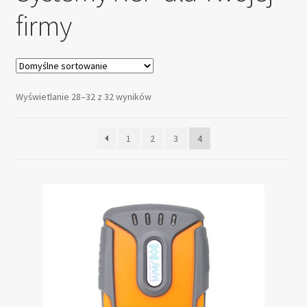
firmy
Instalacja systemu RCP
Integracja z Enova Kadry
Integracja z innymi programami
Wyświetlanie 28–32 z 32 wyników
Integracja z Sage Symfonia
1
2
3
4
Integracja z VENDO.ERP
Lista zmian programu Report do obsługi
rejestratorów Realand, ZKTeco, TimeLok
Najczęściej zadawane pytania
Opis dostępnych licencji programu Report