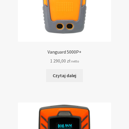
Wybór modelu rejestratora
Firma Bluetek
Informacja o przetwarzaniu danych osobowych –
RODO
Vanguard 5000P+
Serwis RCP
1 290,00
zł
netto
Czytaj dalej
Kontakt
Koszyk
Moje konto
Referencje