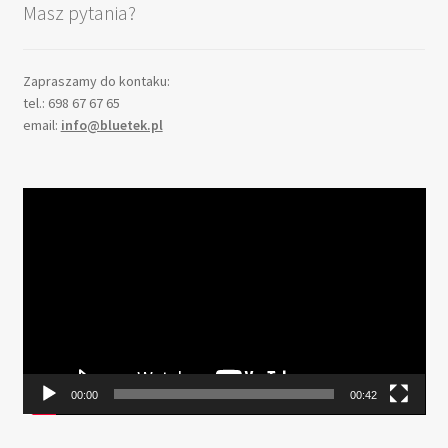
Masz pytania?
Zapraszamy do kontaku:
tel.: 698 67 67 65
email:
info@bluetek.pl
Odtwarzacz
video
00:00
00:42